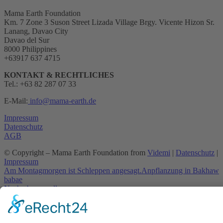
Mama Earth Foundation
Km. 7 Zone 3 Suson Street Lizada Village Brgy. Vicente Hizon Sr.
Lanang, Davao City
Davao del Sur
8000 Philippines
+63917 637 4715
KONTAKT & RECHTLICHES
Tel.: +63 82 287 07 33
E-Mail:
info@mama-earth.de
Impressum
Datenschutz
AGB
© Copyright – Mama Earth Foundation from
Videmi
|
Datenschutz
|
Impressum
Am Montagmorgen ist Schleppen angesagt.
Anpflanzung in Bakhaw
babae
Nach oben scrollen