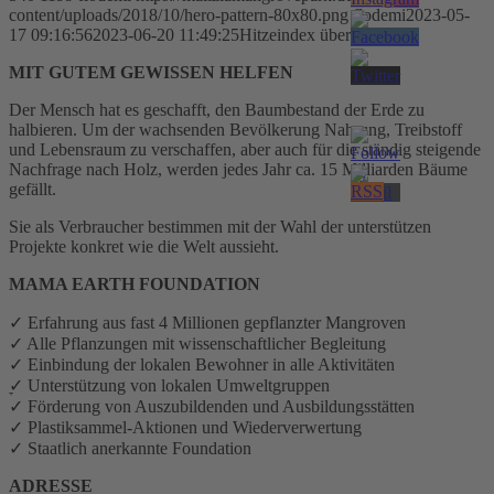
content/uploads/2018/10/hero-pattern-80x80.png
flodemi
2023-05-
17 09:16:56
2023-06-20 11:49:25
Hitzeindex über 40 Grad.
MIT GUTEM GEWISSEN HELFEN
Der Mensch hat es geschafft, den Baumbestand der Erde zu
Facebook
halbieren. Um der wachsenden Bevölkerung Nahrung, Treibstoff
und Lebensraum zu verschaffen, aber auch für die ständig steigende
Nachfrage nach Holz, werden jedes Jahr ca. 15 Milliarden Bäume
gefällt.
Sie als Verbraucher bestimmen mit der Wahl der unterstützen
Projekte konkret wie die Welt aussieht.
MAMA EARTH FOUNDATION
✓ Erfahrung aus fast 4 Millionen gepflanzter Mangroven
✓ Alle Pflanzungen mit wissenschaftlicher Begleitung
✓ Einbindung der lokalen Bewohner in alle Aktivitäten
ׇ✓ Unterstützung von lokalen Umweltgruppen
✓ Förderung von Auszubildenden und Ausbildungsstätten
✓ Plastiksammel-Aktionen und Wiederverwertung
✓ Staatlich anerkannte Foundation
ADRESSE