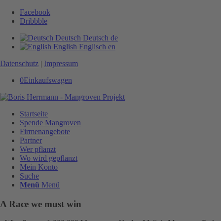
Facebook
Dribbble
Deutsch
Deutsch
de
English
Englisch
en
Datenschutz
|
Impressum
0
Einkaufswagen
Startseite
Spende Mangroven
Firmenangebote
Partner
Wer pflanzt
Wo wird gepflanzt
Mein Konto
Suche
Menü
Menü
A Race we must win