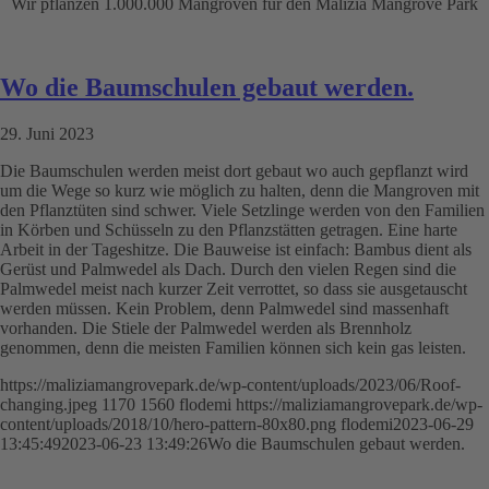
Wir pflanzen 1.000.000 Mangroven für den Malizia Mangrove Park
Wo die Baumschulen gebaut werden.
29. Juni 2023
Die Baumschulen werden meist dort gebaut wo auch gepflanzt wird
um die Wege so kurz wie möglich zu halten, denn die Mangroven mit
den Pflanztüten sind schwer. Viele Setzlinge werden von den Familien
in Körben und Schüsseln zu den Pflanzstätten getragen. Eine harte
Arbeit in der Tageshitze. Die Bauweise ist einfach: Bambus dient als
Gerüst und Palmwedel als Dach. Durch den vielen Regen sind die
Palmwedel meist nach kurzer Zeit verrottet, so dass sie ausgetauscht
werden müssen. Kein Problem, denn Palmwedel sind massenhaft
vorhanden. Die Stiele der Palmwedel werden als Brennholz
genommen, denn die meisten Familien können sich kein gas leisten.
https://maliziamangrovepark.de/wp-content/uploads/2023/06/Roof-
changing.jpeg
1170
1560
flodemi
https://maliziamangrovepark.de/wp-
content/uploads/2018/10/hero-pattern-80x80.png
flodemi
2023-06-29
13:45:49
2023-06-23 13:49:26
Wo die Baumschulen gebaut werden.