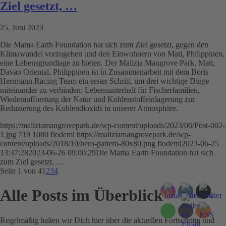
Ziel gesetzt, …
25. Juni 2023
Die Mama Earth Foundation hat sich zum Ziel gesetzt, gegen den
Klimawandel vorzugehen und den Einwohnern von Mati, Philippinen,
eine Lebensgrundlage zu bieten. Der Malizia Mangrove Park, Mati,
Davao Oriental, Philippinen ist in Zusammenarbeit mit dem Boris
Herrmann Racing Team ein erster Schritt, um drei wichtige Dinge
miteinander zu verbinden: Lebensunterhalt für Fischerfamilien,
Wiederaufforstung der Natur und Kohlenstoffeinlagerung zur
Reduzierung des Kohlendioxids in unserer Atmosphäre.
https://maliziamangrovepark.de/wp-content/uploads/2023/06/Post-002-
1.jpg
719
1080
flodemi
https://maliziamangrovepark.de/wp-
content/uploads/2018/10/hero-pattern-80x80.png
flodemi
2023-06-25
13:37:28
2023-06-26 09:00:29
Die Mama Earth Foundation hat sich
zum Ziel gesetzt, …
Seite 1 von 4
1
2
3
4
Alle Posts im Überblick
Regelmäßig halten wir Dich hier über die aktuellen Fortschritte und