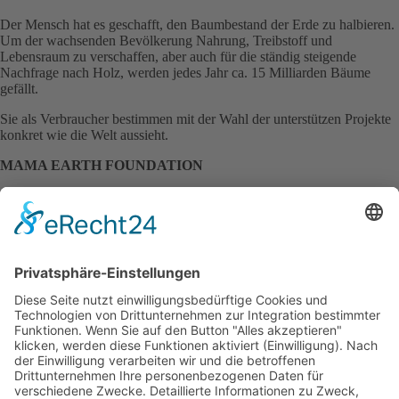
Der Mensch hat es geschafft, den Baumbestand der Erde zu halbieren.
Um der wachsenden Bevölkerung Nahrung, Treibstoff und
Lebensraum zu verschaffen, aber auch für die ständig steigende
Nachfrage nach Holz, werden jedes Jahr ca. 15 Milliarden Bäume
gefällt.
Sie als Verbraucher bestimmen mit der Wahl der unterstützen Projekte
konkret wie die Welt aussieht.
MAMA EARTH FOUNDATION
✓ Erfahrung aus fast 4 Millionen gepflanzter Mangroven
✓ Alle Pflanzungen mit wissenschaftlicher Begleitung
✓ Einbindung der lokalen Bewohner in alle Aktivitäten
ׇ✓ Unterstützung von lokalen Umweltgruppen
✓ Förderung von Auszubildenden und Ausbildungsstätten
✓ Plastiksammel-Aktionen und Wiederverwertung
✓ Staatlich anerkannte Foundation
ADRESSE
Mama Earth Foundation
Km. 7 Zone 3 Suson Street Lizada Village Brgy. Vicente Hizon Sr.
Lanang, Davao City