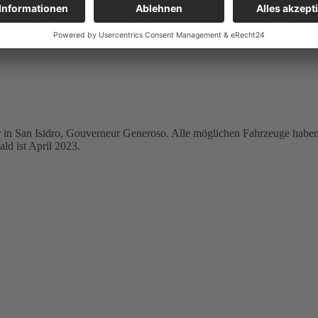
groven gepflanzt, denn die Flut ist da. Morgen in aller Frühe werden
er in San Isidro, Gouverneur Generoso. Alle möglichen Fahrzeuge habe
ld ist April 2023.