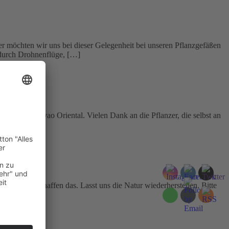
her möchten wir uns bei dieser Gelegenheit bei unseren Pflanzgefäßen
 durch Drohnenflüge, […]
y, Mati, Davao Oriental. Vielen Dank an die Pflanzer, die selbst an
orne. Wir schaffen das. Lasst uns die Natur wiederherstellen. Bitte