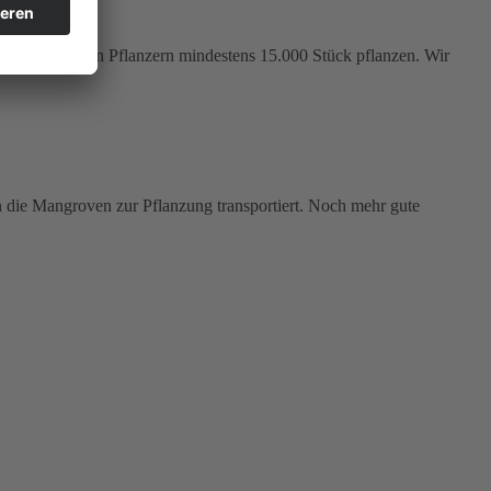
 wir mit allen Pflanzern mindestens 15.000 Stück pflanzen. Wir
n die Mangroven zur Pflanzung transportiert. Noch mehr gute