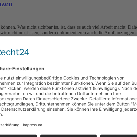
nzen
önnen. Was nicht sichtbar ist, ist, dass es auch viel Arbeit macht. Da
n wir nicht nur Listen, sondern dokumentieren auch die Anpflanzungen
Bakhaw babae – 56.800, Pututan – 1.700 und Tungog – 1.500 in Mangiha
die neue Charge ist in Arbeit. Wir sehen uns bald […]
nsere gepflanzten Mangroven vor drei Jahren und die frisch gepflanzt v
ag mit Ihren Freunden zu teilen.