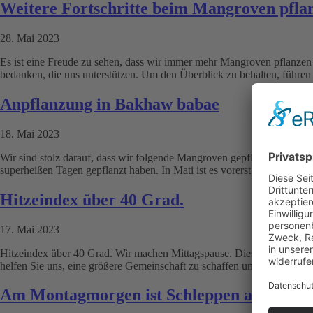
Weitere Fortschritte beim Mangroven pfla
28. Mai 2023
Es ist eine Freude zu sehen, dass wir immer mehr Mangroven pflanzen k
bedanken, die uns unterstützen. Um den Überblick zu behalten, führe
Anpflanzung in Bakhaw babae
18. Mai 2023
Wir sind stolz darauf, dass wir folgende Mangroven gepflanzt haben: 
superheißen Tagen gepflanzt haben. In Mati ist es vorerst vorbei, aber 
Hitzeindex über 40 Grad.
17. Mai 2023
Hitzeindex über 40 Grad. Wir machen Mittagspause. Dieses Bild zeigt u
helfen Sie uns, eine größere Gemeinschaft zu schaffen und diesen Beitr
Am Montagmorgen ist Schleppen angesagt.