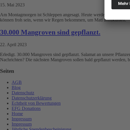
15. Mai 2023
Am Montagmorgen ist Schleppen angesagt. Heute werden nur wenige Man
können froh sein, wenn wir Regen bekommen, um Mati abzukühlen.
30.000 Mangroven sind gepflanzt.
22. April 2023
Erledigt. 30.000 Mangroven sind gepflanzt. Salamat an unsere Pflanz
Nachrichten? Die nächsten Mangroven sollen bald gepflanzt werden, ba
Seiten
AGB
Blog
Datenschutz
Datenschutzerklärung
Echtheit von Bewertungen
EFG Donations
Home
Impressum
Impressum
Jährliche Spendenbescheinigung